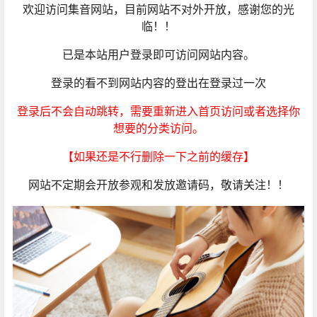
欢迎访问集音网站，目前网站不对外开放，感谢您的光
临！！
已是本站用户登录即可访问网站内容。
登录的看不到网站内容的登出在登录过一次
登录后不会自动跳转，需要重新进入首页访问或者选择你
想要的分类访问。
【如果还是不行删除一下之前的缓存】
网站不定期会开放参观和发放邀请码，敬请关注！！