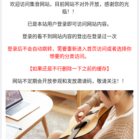
欢迎访问集音网站，目前网站不对外开放，感谢您的光
临！！
已是本站用户登录即可访问网站内容。
登录的看不到网站内容的登出在登录过一次
登录后不会自动跳转，需要重新进入首页访问或者选择你
想要的分类访问。
【如果还是不行删除一下之前的缓存】
网站不定期会开放参观和发放邀请码，敬请关注！！