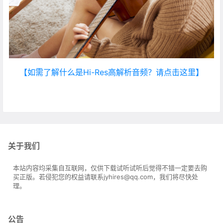
【如需了解什么是Hi-Res高解析音频？请点击这里】
关于我们
本站内容均采集自互联网，仅供下载试听试听后觉得不错一定要去购
买正版。若侵犯您的权益请联系jyhires@qq.com，我们将尽快处
理。
公告