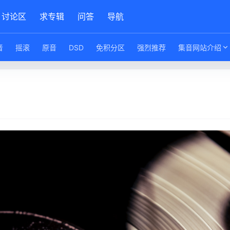
讨论区
求专辑
问答
导航
音
摇滚
原音
DSD
免积分区
强烈推荐
集音网站介绍